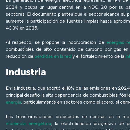
La generación de energía eléctrica representó el 19% de 
2024 y ocupa un lugar central en la NDC 3.0 por su pap
sectores. El documento plantea que el sector alcance su 
aumente la participación de fuentes limpias hasta apro
43.3% en 2035.
Al respecto, se propone la incorporación de
energías r
combustibles de alto contenido de carbono por gas en c
reducción de
pérdidas en la red
y el fortalecimiento de la
in
Industria
En la industria, que aportó el 18% de las emisiones en 202
principal desafío la alta dependencia de combustibles fósi
energía
, particularmente en sectores como el acero, el ceme
Las transformaciones propuestas se centran en la mod
eficiencia energética
, la electrificación progresiva de p