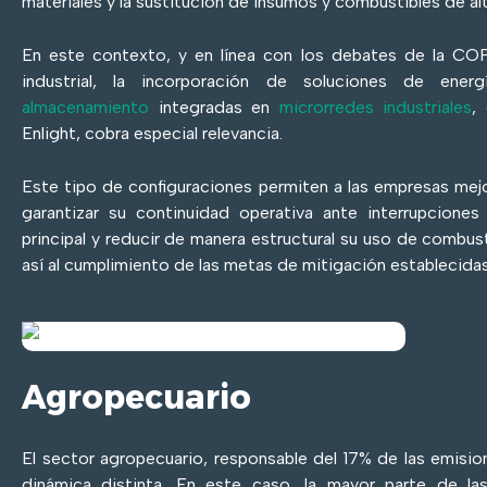
materiales y la sustitución de insumos y combustibles de al
En este contexto, y en línea con los debates de la CO
industrial, la incorporación de soluciones de ene
almacenamiento
integradas en
microrredes industriales
,
Enlight, cobra especial relevancia.
Este tipo de configuraciones permiten a las empresas mejor
garantizar su continuidad operativa ante interrupciones
principal y reducir de manera estructural su uso de combus
así al cumplimiento de las metas de mitigación establecidas
Agropecuario
El sector agropecuario, responsable del 17% de las emisio
dinámica distinta. En este caso, la mayor parte de la