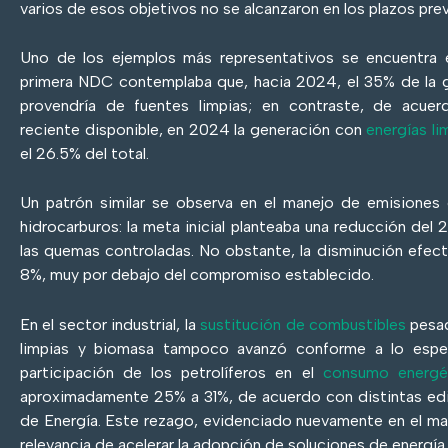
varios de esos objetivos no se alcanzaron en los plazos prev
Uno de los ejemplos más representativos se encuentra e
primera NDC contemplaba que, hacia 2024, el 35% de la ge
provendría de fuentes limpias; en contraste, de acue
reciente disponible, en 2024 la generación con
energías li
el 26.5% del total.
Un patrón similar se observa en el manejo de emisiones
hidrocarburos: la meta inicial planteaba una reducción del 
las quemas controladas. No obstante, la disminución efecti
8%, muy por debajo del compromiso establecido.
En el sector industrial, la
sustitución de combustibles
pesad
limpias y biomasa tampoco avanzó conforme a lo espera
participación de los petrolíferos en el
consumo energét
aproximadamente 25% a 31%, de acuerdo con distintas edi
de Energía. Este rezago, evidenciado nuevamente en el ma
relevancia de acelerar la adopción de soluciones de energía l