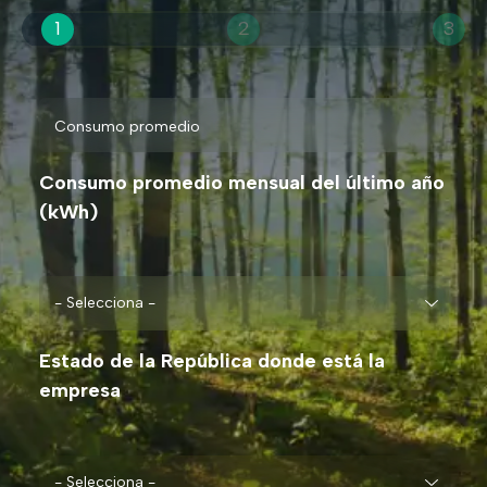
1
2
3
Consumo promedio mensual del último año
(kWh)
Estado de la República donde está la
empresa