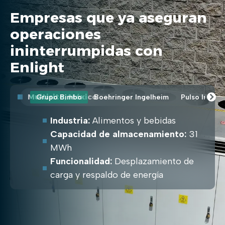
Empresas que ya aseguran
operaciones
ininterrumpidas con
Enlight
Multisite, México
Grupo Bimbo
Boehringer Ingelheim
Pulso Inmobi
Industria:
Alimentos y bebidas
Capacidad de almacenamiento:
31
MWh
Funcionalidad:
Desplazamiento de
carga y respaldo de energía