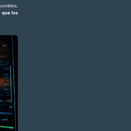
onibles,
l que los