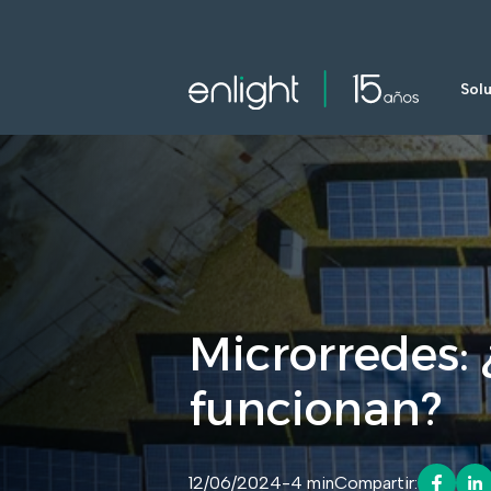
Sol
Microrredes:
funcionan?
12/06/2024
-
4 min
Compartir: