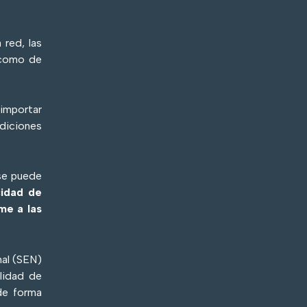
 red, las
l como de
importar
ndiciones
se puede
cidad de
me a las
nal (SEN)
ilidad de
de forma