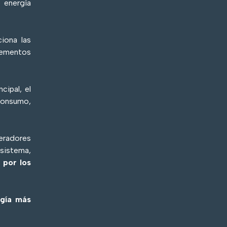
 energía
iona las
lementos
cipal, el
consumo,
eradores
sistema,
 por los
rgía más