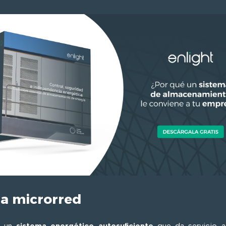
na microrred
s un
sistema energético autosuficiente
que da servicio a