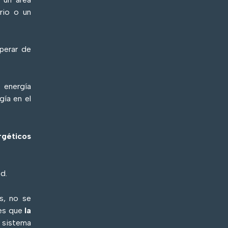
rio o un
perar de
 energía
gía en el
rgéticos
ed.
s, no se
 es que
la
n sistema