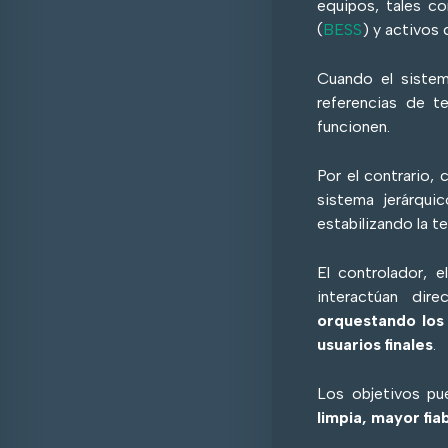
equipos, tales c
(
BESS
) y activos
Cuando el sistem
referencias de t
funcionen.
Por el contrario, 
sistema jerárqu
estabilizando la te
El controlador, 
interactúan dir
orquestando los 
usuarios finales
.
Los objetivos pu
limpia, mayor fiab