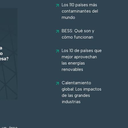
Los 110 países más
contaminantes del
mundo
BESS: Qué son y
cómo funcionan
Los 10 de países que
mejor aprovechan
las energías
renovables
Calentamiento
global: Los impactos
de las grandes
industrias
 un área