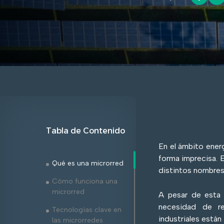
Tabla de Contenido
En el ámbito ener
forma imprecisa. E
Qué es una microrred
distintos nombres
Cómo funciona una
microrred
A pesar de esta
necesidad de re
Tecnologías clave en
industriales está
las microrredes