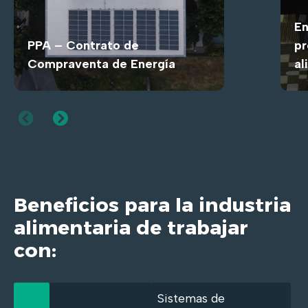
En
PPA – Contrato de
pr
Compraventa de Energía
al
Beneficios para la industria
alimentaria de
trabajar
con:
Sistemas de