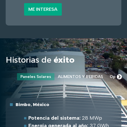
ME INTERESA
Historias de
éxito
Paneles Solares
ALIMENTOS Y BEBIDAS
Operaci
Bimbo, México
Potencia del sistema:
28 MWp
Energía generada al año:
37 GWh