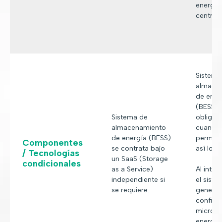
energía 
central 
Sistema
almace
de ener
(BESS),
Sistema de
obligato
almacenamiento
cuando 
de energía (BESS)
permiso
Componentes
se contrata bajo
así lo r
/ Tecnologías
un SaaS (Storage
condicionales
as a Service)
Al integ
independiente si
el sist
se requiere.
generac
configu
microrr
energía