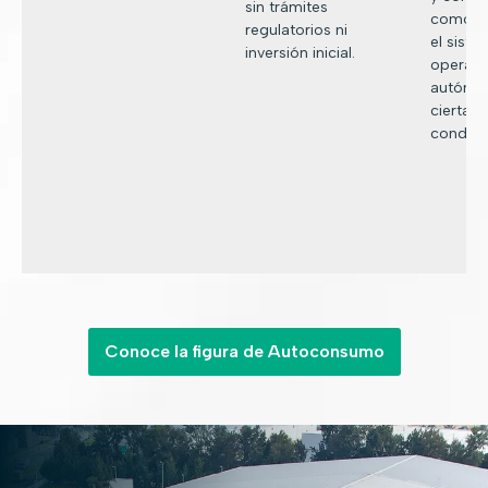
sin trámites
como mi
regulatorios ni
el sist
inversión inicial.
operar 
autóno
ciertas
condici
Conoce la figura de Autoconsumo