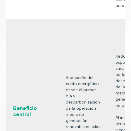
para un 
Reducci
exposic
variaci
tarifaria
Reducción del
descarb
costo energético
de la o
desde el primer
median
día y
generac
descarbonización
renovabl
Beneficio
de la operación
central
mediante
Al incor
generación
almace
renovable en sitio,
y confi