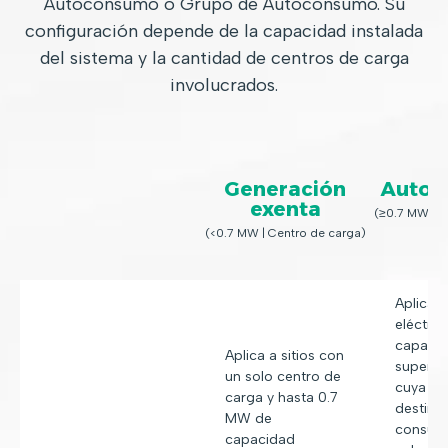
Autoconsumo o Grupo de Autoconsumo. Su
configuración depende de la capacidad instalada
del sistema y la cantidad de centros de carga
involucrados.
Generación
Auto
exenta
(≥0.7 MW | C
(<0.7 MW | Centro de carga)
Aplica a
eléctric
capaci
Aplica a sitios con
superio
un solo centro de
cuya en
carga y hasta 0.7
destina 
MW de
consum
capacidad