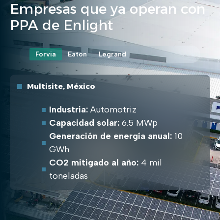
Empresas que ya operan con
PPA de Enlight
Forvia
Eaton
Legrand
Multisite, México
Industria:
Automotriz
Capacidad solar:
6.5 MWp
Generación de energía anual:
10
GWh
CO2 mitigado al año:
4 mil
toneladas