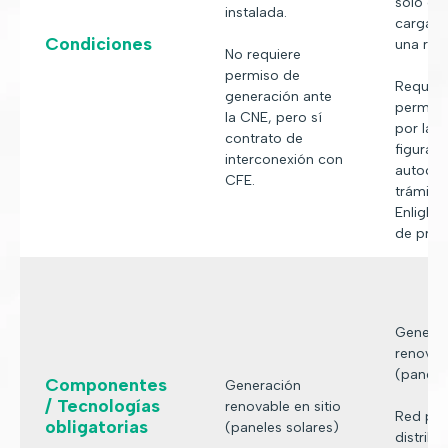
solo ce
instalada.
carga, 
Condiciones
una red 
No requiere
permiso de
Requier
generación ante
permiso
la CNE, pero sí
por la C
contrato de
figura d
interconexión con
autoco
CFE.
trámite
Enlight 
de princ
Genera
renovabl
(panele
Componentes
Generación
/ Tecnologías
renovable en sitio
Red pri
obligatorias
(paneles solares)
distribui