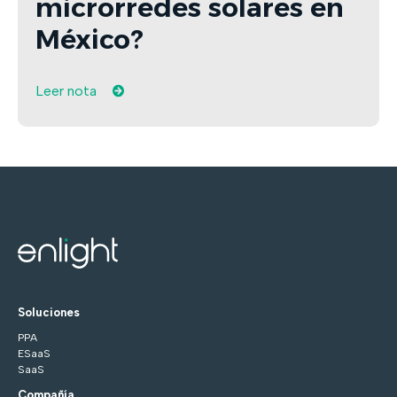
microrredes solares en
México?
Leer nota
Soluciones
PPA
ESaaS
SaaS
Compañía