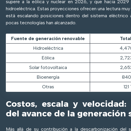
supere a la eólica y nuclear en 2026, y que hacia 2029 
hidroeléctrica. Estas proyecciones ofrecen una lectura muy cl
está escalando posiciones dentro del sistema eléctrico 
pocas tecnologías han alcanzado.
Fuente de generación renovable
Tota
Hidroeléctrica
4,47
Eólica
2,72
Solar fotovoltaica
2,65
Bioenergía
840
Otras
121
Costos, escala y velocidad: 
del avance de la generación 
Más allá de su contribución a la descarbonización del s