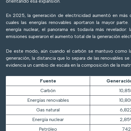
orientando esa expansión.
En 2025, la generación de electricidad aumentó en más
cuales las energías renovables aportaron la mayor parte.
energía nuclear, el panorama es todavía más revelador: 
emisiones superaron el aumento total de la generación eléct
De este modo, aún cuando el carbón se mantuvo como la 
generación, la distancia que lo separa de las renovables se 
evidencia un cambio de escala en la composición de la matri
Fuente
Generación
Carbón
10,8
Energías renovables
10,8
Gas natural
6,82
Energía nuclear
2,85
Petróleo
742