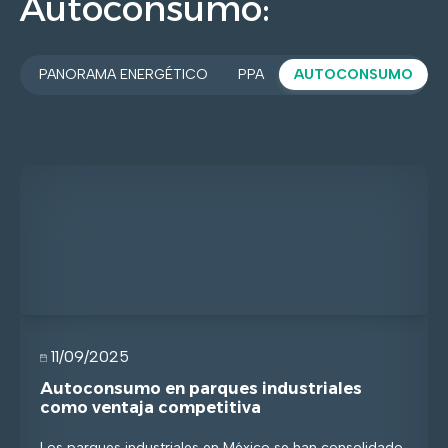
Autoconsumo:
S
PANORAMA ENERGÉTICO
PPA
AUTOCONSUMO
11/09/2025
Autoconsumo en parques industriales
como ventaja competitiva
Los parques industriales en México se han consolidado